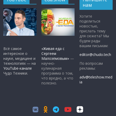
нам
Хотите
поделиться
новостью,
прислать тему
для сюжета? Мы
будем рады
вашим письмам:
Всё самое
«Живая еда с
интересное о
Сергеем
editor@chudo.tech
науке, медицине и
Малозёмовым»
—
По вопросам
технологиях — на
научно-
рекламы:
YouTube-канале
кулинарная
Чудо Техники.
программа о том,
adv@teleshow.med
что вредно, а что
ia
полезно.