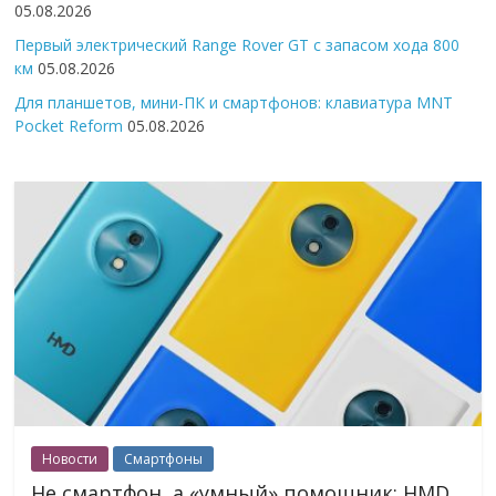
05.08.2026
Первый электрический Range Rover GT с запасом хода 800
км
05.08.2026
Для планшетов, мини-ПК и смартфонов: клавиатура MNT
Pocket Reform
05.08.2026
Новости
Смартфоны
Не смартфон, а «умный» помощник: HMD