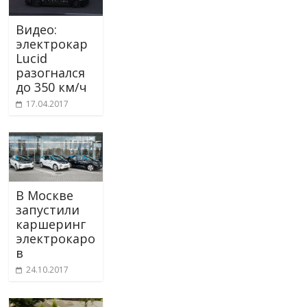
Видео:
электрокар
Lucid
разогнался
до 350 км/ч
17.04.2017
В Москве
запустили
каршеринг
электрокаро
в
24.10.2017