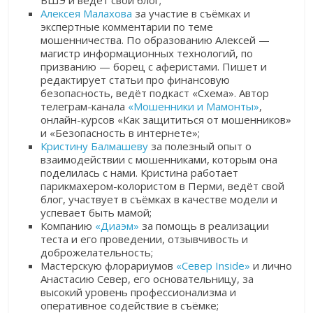
ВШЭ и ведёт свой блог;
Алексея Малахова
за участие в съёмках и
экспертные комментарии по теме
мошенничества. По образованию Алексей —
магистр информационных технологий, по
призванию — борец с аферистами. Пишет и
редактирует статьи про финансовую
безопасность, ведёт подкаст «Схема». Автор
телеграм-канала
«Мошенники и Мамонты»
,
онлайн-курсов «Как защититься от мошенников»
и «Безопасность в интернете»;
Кристину Балмашеву
за полезный опыт о
взаимодействии с мошенниками, которым она
поделилась с нами. Кристина работает
парикмахером-колористом в Перми, ведёт свой
блог, участвует в съёмках в качестве модели и
успевает быть мамой;
Компанию
«Диаэм»
за помощь в реализации
теста и его проведении, отзывчивость и
доброжелательность;
Мастерскую флорариумов
«Север Inside»
и лично
Анастасию Север, его основательницу, за
высокий уровень профессионализма и
оперативное содействие в съёмке;