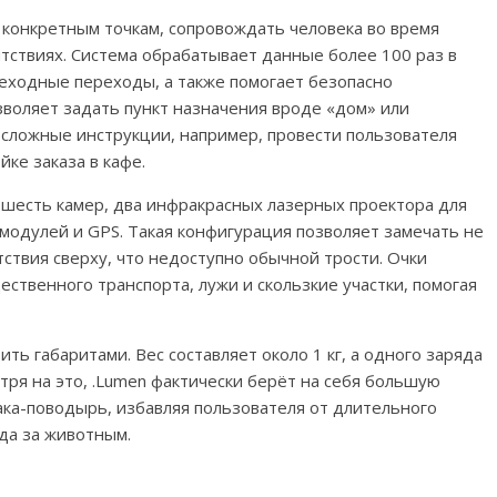
 конкретным точкам, сопровождать человека во время
ятствиях. Система обрабатывает данные более 100 раз в
шеходные переходы, а также помогает безопасно
зволяет задать пункт назначения вроде «дом» или
е сложные инструкции, например, провести пользователя
йке заказа в кафе.
 шесть камер, два инфракрасных лазерных проектора для
модулей и GPS. Такая конфигурация позволяет замечать не
тствия сверху, что недоступно обычной трости. Очки
ственного транспорта, лужи и скользкие участки, помогая
ть габаритами. Вес составляет около 1 кг, а одного заряда
тря на это, .Lumen фактически берёт на себя большую
ака-поводырь, избавляя пользователя от длительного
да за животным.