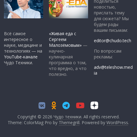
поделиться
новостью,
прислать тему
для сюжета? Мы
будем рады
вашим письмам:
Всё самое
«Живая еда с
интересное о
Сергеем
editor@chudo.tech
науке, медицине и
Малозёмовым»
—
По вопросам
технологиях — на
научно-
рекламы:
YouTube-канале
кулинарная
Чудо Техники.
программа о том,
adv@teleshow.med
что вредно, а что
ia
полезно.
Copyright © 2026
Чудо техники
. All rights reserved.
Theme: ColorMag Pro by
Themegrill
. Powered by
WordPress
.