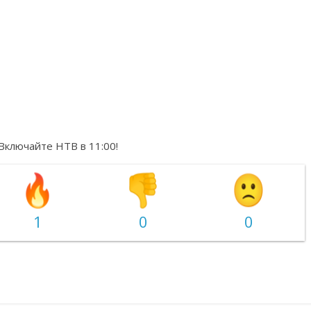
Включайте НТВ в 11:00!
1
0
0