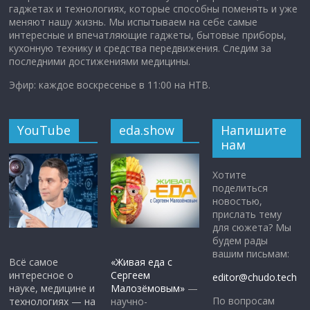
гаджетах и технологиях, которые способны поменять и уже
меняют нашу жизнь. Мы испытываем на себе самые
интересные и впечатляющие гаджеты, бытовые приборы,
кухонную технику и средства передвижения. Следим за
последними достижениями медицины.
Эфир: каждое воскресенье в 11:00 на НТВ.
YouTube
eda.show
Напишите
нам
Хотите
поделиться
новостью,
прислать тему
для сюжета? Мы
будем рады
вашим письмам:
Всё самое
«Живая еда с
интересное о
Сергеем
editor@chudo.tech
науке, медицине и
Малозёмовым»
—
По вопросам
технологиях — на
научно-