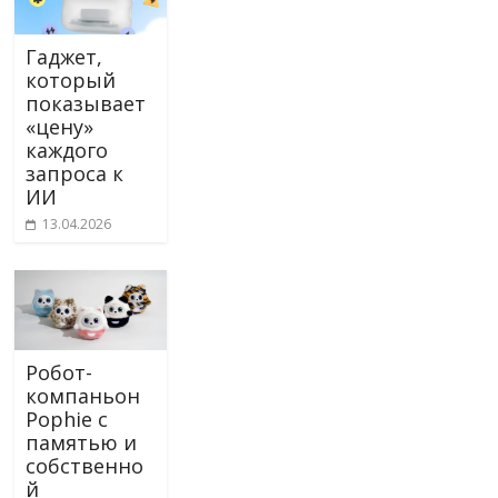
Гаджет,
который
показывает
«цену»
каждого
запроса к
ИИ
13.04.2026
Робот-
компаньон
Pophie с
памятью и
собственно
й