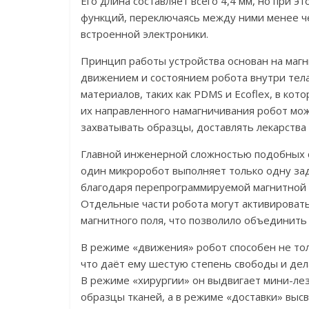
Его длина составляет всего 4,4 мм, но при 
функций, переключаясь между ними менее чем
встроенной электроники.
Принцип работы устройства основан на маг
движением и состоянием робота внутри тела
материалов, таких как PDMS и Ecoflex, в ко
их направленного намагничивания робот мож
захватывать образцы, доставлять лекарства
Главной инженерной сложностью подобных 
один микроробот выполняет только одну за
благодаря перепрограммируемой магнитной с
Отдельные части робота могут активировать
магнитного поля, что позволило объединить
В режиме «движения» робот способен не тол
что даёт ему шестую степень свободы и де
В режиме «хирургии» он выдвигает мини-лез
образцы тканей, а в режиме «доставки» вы