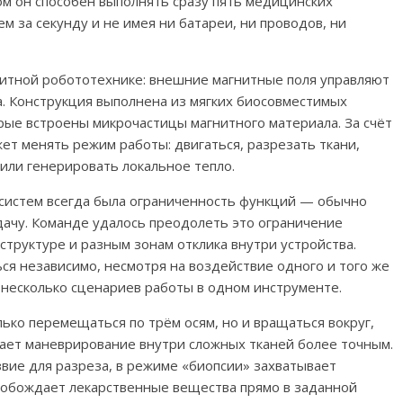
этом он способен выполнять сразу пять медицинских
 за секунду и не имея ни батареи, ни проводов, ни
нитной робототехнике: внешние магнитные поля управляют
. Конструкция выполнена из мягких биосовместимых
торые встроены микрочастицы магнитного материала. За счёт
ет менять режим работы: двигаться, разрезать ткани,
 или генерировать локальное тепло.
систем всегда была ограниченность функций — обычно
дачу. Команде удалось преодолеть это ограничение
труктуре и разным зонам отклика внутри устройства.
ся независимо, несмотря на воздействие одного и того же
 несколько сценариев работы в одном инструменте.
ько перемещаться по трём осям, но и вращаться вокруг,
лает маневрирование внутри сложных тканей более точным.
вие для разреза, в режиме «биопсии» захватывает
свобождает лекарственные вещества прямо в заданной