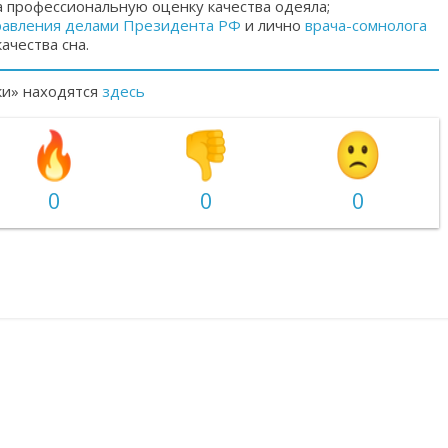
а профессиональную оценку качества одеяла;
равления делами Президента РФ
и лично
врача-сомнолога
ачества сна.
ки» находятся
здесь
0
0
0