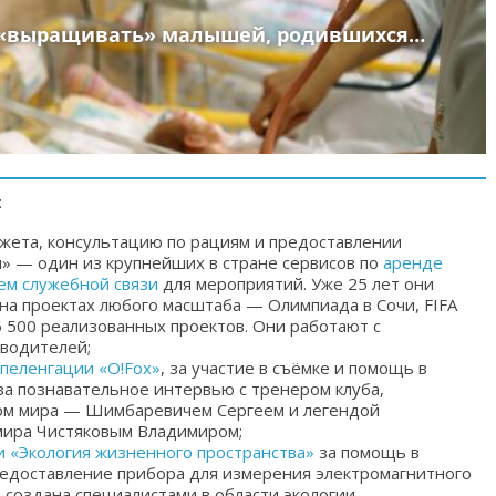
:
жета, консультацию по рациям и предоставлении
» — один из крупнейших в стране сервисов по
аренде
ем служебной связи
для мероприятий.
Уже 25 лет они
а проектах любого масштаба — Олимпиада в Сочи, FIFA
 500 реализованных проектов. Они работают с
водителей;
пеленгации «O!Fox»
, за участие в съёмке и помощь в
за познавательное интервью с тренером клуба,
ном мира — Шимбаревичем Сергеем и легендой
мира Чистяковым Владимиром;
и «Экология жизненного пространства»
за помощь в
редоставление прибора для измерения электромагнитного
»
создана специалистами в области экологии,