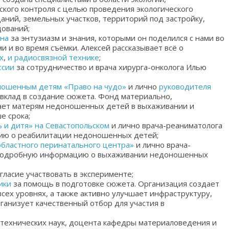
ского контроля с целью проведения экологического
ний, земельных участков, территорий под застройку,
дований;
ина
за энтузиазм и знания, которыми он поделился с нами во
и и во время съёмки. Алексей рассказывает всё о
х
,
и радиосвязной технике
;
ссии
за сотрудничество и врача хирурга-онколога Илью
ошенным детям «Право на чудо»
и лично
руководителя
вклад в создание сюжета. Фонд материально,
ает матерям недоношенных детей в выхаживании и
е срока;
 и дитя» на Севастопольском
и лично врача-реаниматолога
ию о реабилитации недоношенных детей;
областного перинатального центра»
и лично врача-
 подробную информацию о выхаживании недоношенных
гласие участвовать в эксперименте;
тики
за помощь в подготовке сюжета. Организация создает
всех уровнях, а также активно улучшает инфраструктуру,
ганизует качественный отбор для участия в
 технических наук, доцента кафедры материаловедения и