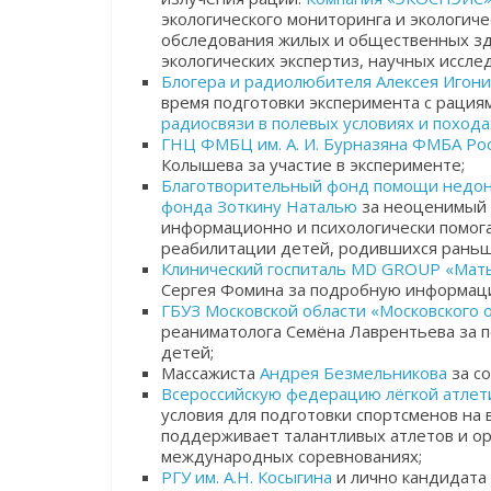
экологического мониторинга и экологиче
обследования жилых и общественных зда
экологических экспертиз, научных иссле
Блогера и радиолюбителя Алексея Игон
время подготовки эксперимента с рациям
радиосвязи
в полевых условиях и похода
ГНЦ ФМБЦ им. А. И. Бурназяна ФМБА Ро
Колышева за участие в эксперименте;
Благотворительный фонд помощи недон
фонда Зоткину Наталью
за неоценимый 
информационно и психологически помог
реабилитации детей, родившихся раньш
Клинический госпиталь MD GROUP «Мать
Сергея Фомина за подробную информац
ГБУЗ Московской области «Московского 
реаниматолога Семёна Лаврентьева за
детей;
Массажиста
Андрея Безмельникова
за со
Всероссийскую федерацию лёгкой атле
условия для подготовки спортсменов на 
поддерживает талантливых атлетов и ор
международных соревнованиях;
РГУ им. А.Н. Косыгина
и лично кандидата