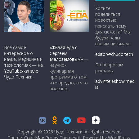
Хотите
поделиться
новостью,
прислать тему
для сюжета? Мы
будем рады
вашим письмам:
Всё самое
«Живая еда с
интересное о
Сергеем
editor@chudo.tech
науке, медицине и
Малозёмовым»
—
По вопросам
технологиях — на
научно-
рекламы:
YouTube-канале
кулинарная
Чудо Техники.
программа о том,
adv@teleshow.med
что вредно, а что
ia
полезно.
Copyright © 2026
Чудо техники
. All rights reserved.
Theme: ColorMag Pro by
Themegrill
. Powered by
WordPress
.