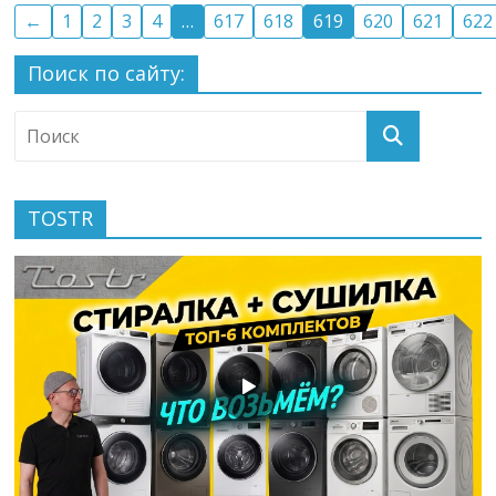
←
1
2
3
4
…
617
618
619
620
621
622
Поиск по сайту:
TOSTR