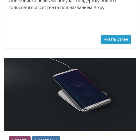
Обе новинки первыми получат поддержку нового
голосового ассистента под названием Bixby.
Читать далее