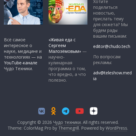
Хотите
поделиться
новостью,
прислать тему
для сюжета? Мы
будем рады
вашим письмам:
Всё самое
«Живая еда с
интересное о
Сергеем
editor@chudo.tech
науке, медицине и
Малозёмовым»
—
По вопросам
технологиях — на
научно-
рекламы:
YouTube-канале
кулинарная
Чудо Техники.
программа о том,
adv@teleshow.med
что вредно, а что
ia
полезно.
Copyright © 2026
Чудо техники
. All rights reserved.
Theme: ColorMag Pro by
Themegrill
. Powered by
WordPress
.