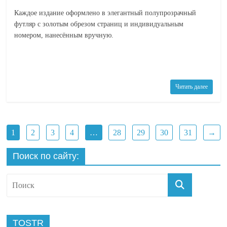
Каждое издание оформлено в элегантный полупрозрачный
футляр с золотым обрезом страниц и индивидуальным
номером, нанесённым вручную.
Читать далее
1
2
3
4
…
28
29
30
31
→
Поиск по сайту:
TOSTR