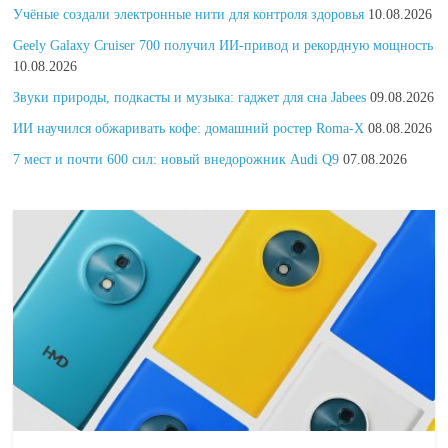
Учёные создали электронные нити для контроля здоровья
10.08.2026
Geely Galaxy Cruiser 700 получил ИИ-привод и рекордную мощность
10.08.2026
Звуки природы, подкасты и музыка: гаджет для сна Jabees
09.08.2026
ИИ научился обжаривать кофе: домашний ростер Roma-X
08.08.2026
7 мест и почти 600 сил: новый внедорожник Audi Q9
07.08.2026