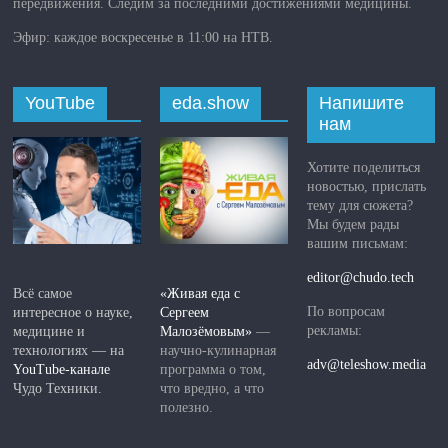
передвижения. Следим за последними достижениями медицины.
Эфир: каждое воскресенье в 11:00 на НТВ.
YouTube
eda.show
Напишите
нам
Хотите поделиться
новостью, прислать
тему для сюжета?
Мы будем рады
вашим письмам:
editor@chudo.tech
Всё самое
«Живая еда с
По вопросам
интересное о науке,
Сергеем
рекламы:
медицине и
Малозёмовым»
—
технологиях — на
научно-кулинарная
adv@teleshow.media
YouTube-канале
программа о том,
Чудо Техники.
что вредно, а что
полезно.