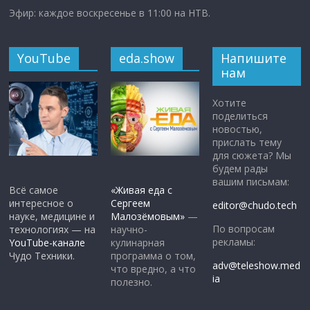
Эфир: каждое воскресенье в 11:00 на НТВ.
YouTube
eda.show
Напишите
нам
Хотите
поделиться
новостью,
прислать тему
для сюжета? Мы
будем рады
вашим письмам:
Всё самое
«Живая еда с
интересное о
Сергеем
editor@chudo.tech
науке, медицине и
Малозёмовым»
—
По вопросам
технологиях — на
научно-
рекламы:
YouTube-канале
кулинарная
Чудо Техники.
программа о том,
adv@teleshow.med
что вредно, а что
ia
полезно.