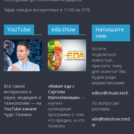
Эфир: каждое воскресенье в 11:00 на НТВ.
YouTube
eda.show
Напишите
нам
Хотите
поделиться
новостью,
прислать тему
для сюжета? Мы
будем рады
вашим письмам:
Всё самое
«Живая еда с
интересное о
Сергеем
editor@chudo.tech
науке, медицине и
Малозёмовым»
—
По вопросам
технологиях — на
научно-
рекламы:
YouTube-канале
кулинарная
Чудо Техники.
программа о том,
adv@teleshow.med
что вредно, а что
ia
полезно.