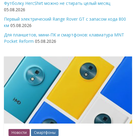
Футболку HercShirt можно не стирать целый месяц
05.08.2026
Первый электрический Range Rover GT с запасом хода 800
км
05.08.2026
Для планшетов, мини-ПК и смартфонов: клавиатура MNT
Pocket Reform
05.08.2026
Новости
Смартфоны