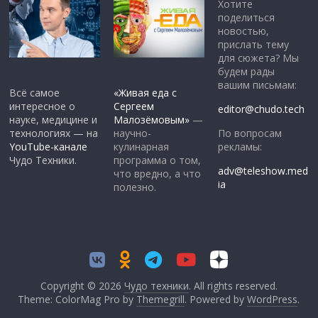
Хотите
поделиться
новостью,
прислать тему
для сюжета? Мы
будем рады
вашим письмам:
Всё самое
«Живая еда с
интересное о
Сергеем
editor@chudo.tech
науке, медицине и
Малозёмовым»
—
По вопросам
технологиях — на
научно-
рекламы:
YouTube-канале
кулинарная
Чудо Техники.
программа о том,
adv@teleshow.med
что вредно, а что
ia
полезно.
Copyright © 2026
Чудо техники
. All rights reserved.
Theme: ColorMag Pro by
Themegrill
. Powered by
WordPress
.