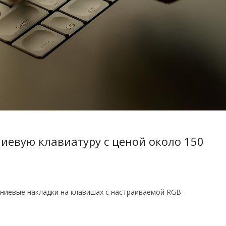
евую клавиатуру с ценой около 150
ниевые накладки на клавишах с настраиваемой RGB-