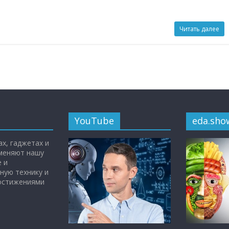
Читать далее
YouTube
eda.sho
х, гаджетах и
 меняют нашу
 и
ную технику и
достижениями