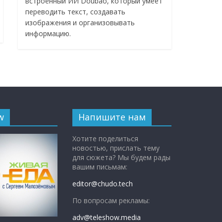
встроенный ИИ Doubao, который умеет
переводить текст, создавать
изображения и организовывать
информацию.
w
Напишите нам
Хотите поделиться
новостью, прислать тему
для сюжета? Мы будем рады
вашим письмам:
editor@chudo.tech
По вопросам рекламы:
adv@teleshow.media