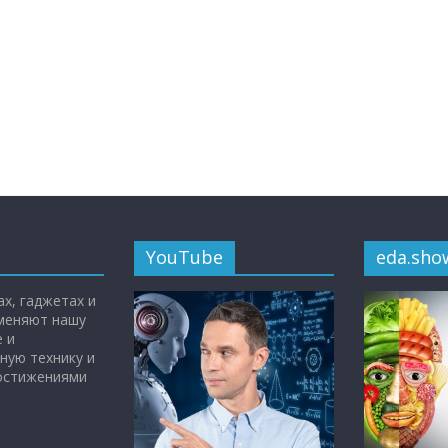
YouTube
eda.sho
х, гаджетах и
 меняют нашу
 и
ную технику и
достижениями