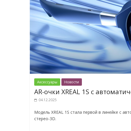
Аксессуары
Новости
AR-очки XREAL 1S с автомати
04.12.2025
Модель XREAL 1S стала первой в линейке с ав
стерео-3D.