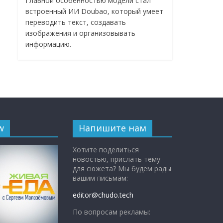
Главной особенностью модели стал
встроенный ИИ Doubao, который умеет
переводить текст, создавать
изображения и организовывать
информацию.
w
Напишите нам
Хотите поделиться
новостью, прислать тему
для сюжета? Мы будем рады
вашим письмам:
editor@chudo.tech
По вопросам рекламы: