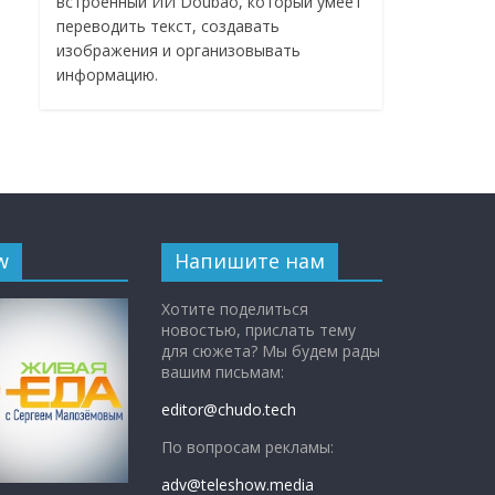
встроенный ИИ Doubao, который умеет
переводить текст, создавать
изображения и организовывать
информацию.
w
Напишите нам
Хотите поделиться
новостью, прислать тему
для сюжета? Мы будем рады
вашим письмам:
editor@chudo.tech
По вопросам рекламы:
adv@teleshow.media