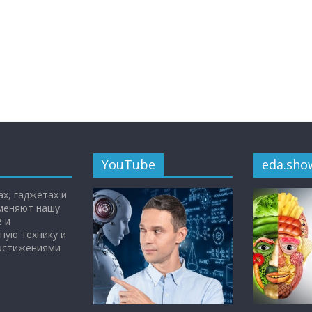
YouTube
eda.sho
х, гаджетах и
 меняют нашу
 и
ную технику и
достижениями