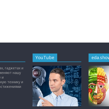
YouTube
eda.sho
х, гаджетах и
 меняют нашу
 и
ную технику и
достижениями