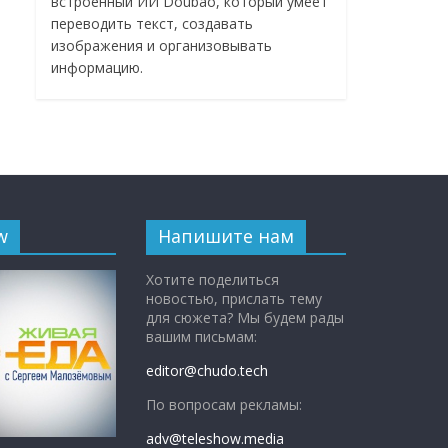
встроенный ИИ Doubao, который умеет
переводить текст, создавать
изображения и организовывать
информацию.
w
Напишите нам
Хотите поделиться
новостью, прислать тему
для сюжета? Мы будем рады
вашим письмам:
editor@chudo.tech
По вопросам рекламы:
adv@teleshow.media