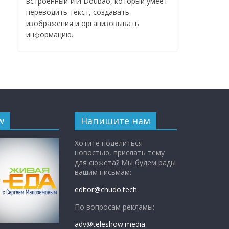
встроенный ИИ Doubao, который умеет
переводить текст, создавать
изображения и организовывать
информацию.
w
Напишите нам
Хотите поделиться
новостью, прислать тему
для сюжета? Мы будем рады
вашим письмам:
editor@chudo.tech
По вопросам рекламы:
adv@teleshow.media