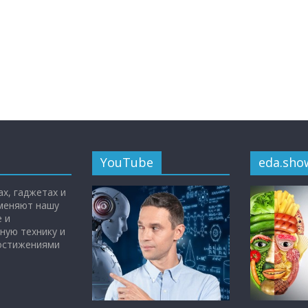
YouTube
eda.sho
х, гаджетах и
 меняют нашу
 и
ную технику и
достижениями