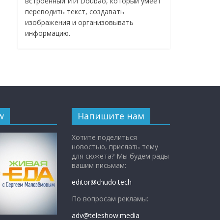
встроенный ИИ Doubao, который умеет
переводить текст, создавать
изображения и организовывать
информацию.
w
Напишите нам
Хотите поделиться
новостью, прислать тему
для сюжета? Мы будем рады
вашим письмам:
editor@chudo.tech
По вопросам рекламы:
adv@teleshow.media