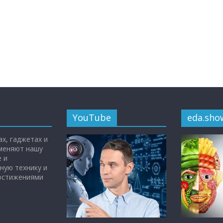
YouTube
eda.sho
х, гаджетах и
 меняют нашу
 и
ную технику и
достижениями