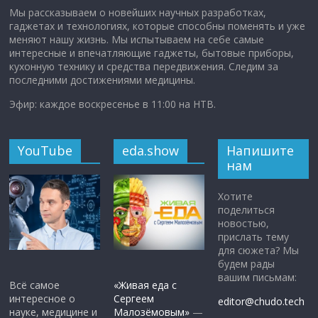
Мы рассказываем о новейших научных разработках,
гаджетах и технологиях, которые способны поменять и уже
меняют нашу жизнь. Мы испытываем на себе самые
интересные и впечатляющие гаджеты, бытовые приборы,
кухонную технику и средства передвижения. Следим за
последними достижениями медицины.
Эфир: каждое воскресенье в 11:00 на НТВ.
YouTube
eda.show
Напишите
нам
Хотите
поделиться
новостью,
прислать тему
для сюжета? Мы
будем рады
вашим письмам:
Всё самое
«Живая еда с
интересное о
Сергеем
editor@chudo.tech
науке, медицине и
Малозёмовым»
—