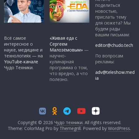
поделиться
новостью,
прислать тему
для сюжета? Мы
будем рады
вашим письмам:
Всё самое
«Живая еда с
интересное о
Сергеем
editor@chudo.tech
науке, медицине и
Малозёмовым»
—
По вопросам
технологиях — на
научно-
рекламы:
YouTube-канале
кулинарная
Чудо Техники.
программа о том,
adv@teleshow.med
что вредно, а что
ia
полезно.
Copyright © 2026
Чудо техники
. All rights reserved.
Theme: ColorMag Pro by
Themegrill
. Powered by
WordPress
.