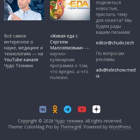
поделиться
новостью,
прислать тему
для сюжета? Мы
будем рады
вашим письмам:
Всё самое
«Живая еда с
интересное о
Сергеем
editor@chudo.tech
науке, медицине и
Малозёмовым»
—
По вопросам
технологиях — на
научно-
рекламы:
YouTube-канале
кулинарная
Чудо Техники.
программа о том,
adv@teleshow.med
что вредно, а что
ia
полезно.
Copyright © 2026
Чудо техники
. All rights reserved.
Theme: ColorMag Pro by
Themegrill
. Powered by
WordPress
.