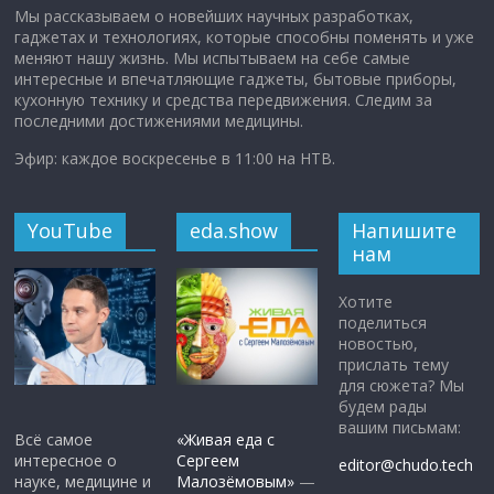
Мы рассказываем о новейших научных разработках,
гаджетах и технологиях, которые способны поменять и уже
меняют нашу жизнь. Мы испытываем на себе самые
интересные и впечатляющие гаджеты, бытовые приборы,
кухонную технику и средства передвижения. Следим за
последними достижениями медицины.
Эфир: каждое воскресенье в 11:00 на НТВ.
YouTube
eda.show
Напишите
нам
Хотите
поделиться
новостью,
прислать тему
для сюжета? Мы
будем рады
вашим письмам:
Всё самое
«Живая еда с
интересное о
Сергеем
editor@chudo.tech
науке, медицине и
Малозёмовым»
—