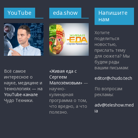
YouTube
eda.show
Напишите
нам
Хотите
поделиться
новостью,
прислать тему
для сюжета? Мы
будем рады
вашим письмам:
Всё самое
«Живая еда с
интересное о
Сергеем
editor@chudo.tech
науке, медицине и
Малозёмовым»
—
По вопросам
технологиях — на
научно-
рекламы:
YouTube-канале
кулинарная
Чудо Техники.
программа о том,
adv@teleshow.med
что вредно, а что
ia
полезно.