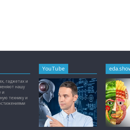
YouTube
eda.sho
х, гаджетах и
 меняют нашу
 и
ную технику и
достижениями