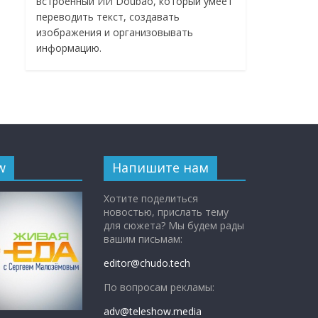
встроенный ИИ Doubao, который умеет
переводить текст, создавать
изображения и организовывать
информацию.
w
Напишите нам
Хотите поделиться
новостью, прислать тему
для сюжета? Мы будем рады
вашим письмам:
editor@chudo.tech
По вопросам рекламы:
adv@teleshow.media