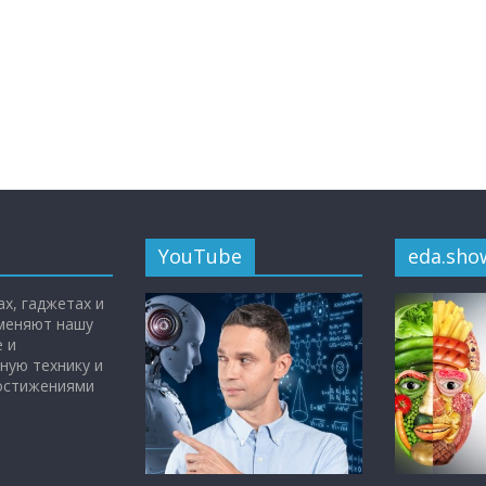
YouTube
eda.sho
х, гаджетах и
 меняют нашу
 и
ную технику и
достижениями