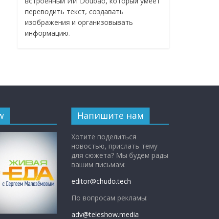
встроенный ИИ Doubao, который умеет
переводить текст, создавать
изображения и организовывать
информацию.
w
Напишите нам
Хотите поделиться
новостью, прислать тему
для сюжета? Мы будем рады
вашим письмам:
editor@chudo.tech
По вопросам рекламы:
adv@teleshow.media