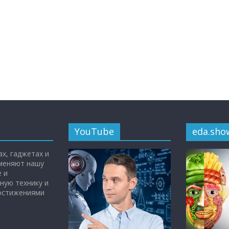
YouTube
eda.sho
х, гаджетах и
 меняют нашу
 и
ную технику и
достижениями