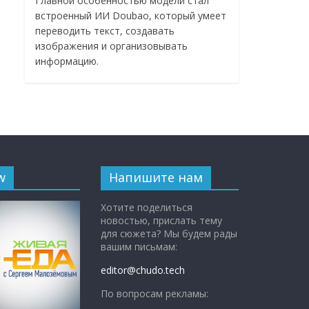
Главной особенностью модели стал
встроенный ИИ Doubao, который умеет
переводить текст, создавать
изображения и организовывать
информацию.
w
Напишите нам
Хотите поделиться
новостью, прислать тему
для сюжета? Мы будем рады
вашим письмам:
editor@chudo.tech
По вопросам рекламы: