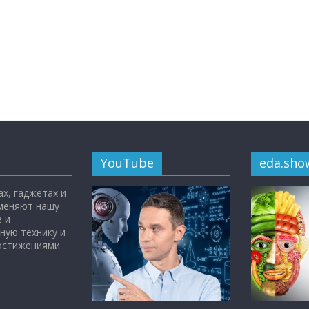
YouTube
eda.sho
х, гаджетах и
 меняют нашу
 и
ную технику и
достижениями