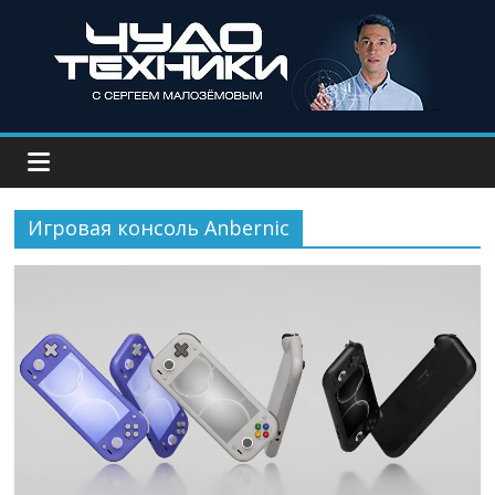
Игровая консоль Anbernic