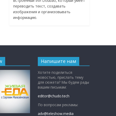
встроенный ИИ Doubao, который умеет
переводить текст, создавать
изображения и организовывать
информацию.
w
Напишите нам
Хотите поделиться
новостью, прислать тему
для сюжета? Мы будем рады
вашим письмам:
editor@chudo.tech
По вопросам рекламы:
adv@teleshow.media