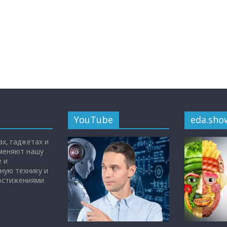
YouTube
eda.sho
х, гаджетах и
 меняют нашу
 и
ную технику и
достижениями