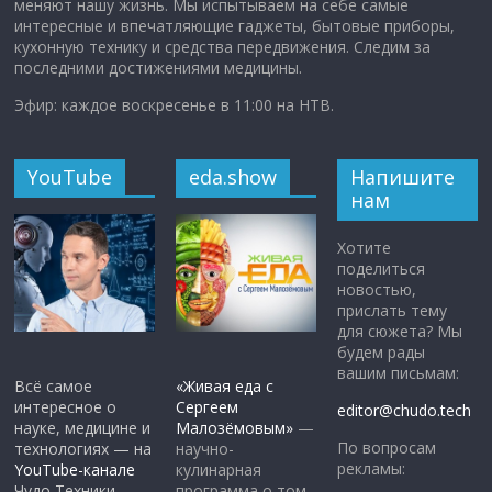
меняют нашу жизнь. Мы испытываем на себе самые
интересные и впечатляющие гаджеты, бытовые приборы,
кухонную технику и средства передвижения. Следим за
последними достижениями медицины.
Эфир: каждое воскресенье в 11:00 на НТВ.
YouTube
eda.show
Напишите
нам
Хотите
поделиться
новостью,
прислать тему
для сюжета? Мы
будем рады
вашим письмам:
Всё самое
«Живая еда с
интересное о
Сергеем
editor@chudo.tech
науке, медицине и
Малозёмовым»
—
По вопросам
технологиях — на
научно-
рекламы:
YouTube-канале
кулинарная
Чудо Техники.
программа о том,