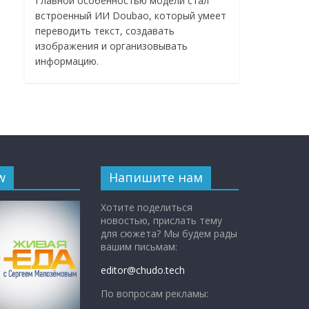
Главной особенностью модели стал
встроенный ИИ Doubao, который умеет
переводить текст, создавать
изображения и организовывать
информацию.
w
Напишите нам
Хотите поделиться
новостью, прислать тему
для сюжета? Мы будем рады
вашим письмам:
editor@chudo.tech
По вопросам рекламы: