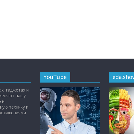
YouTube
eda.sho
х, гаджетах и
 меняют нашу
 и
ную технику и
достижениями