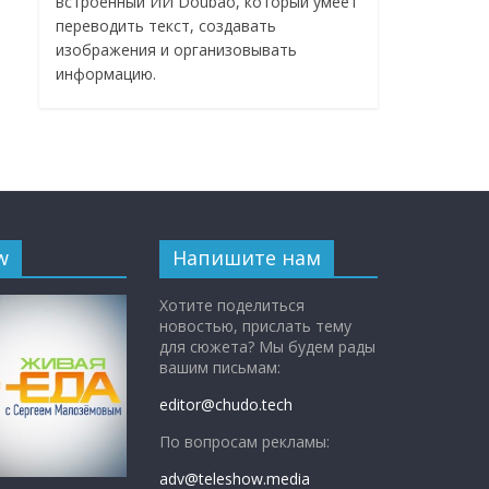
встроенный ИИ Doubao, который умеет
переводить текст, создавать
изображения и организовывать
информацию.
w
Напишите нам
Хотите поделиться
новостью, прислать тему
для сюжета? Мы будем рады
вашим письмам:
editor@chudo.tech
По вопросам рекламы:
adv@teleshow.media