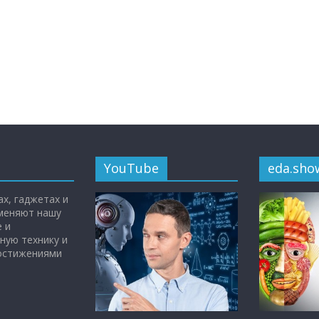
YouTube
eda.sho
х, гаджетах и
 меняют нашу
 и
ную технику и
достижениями