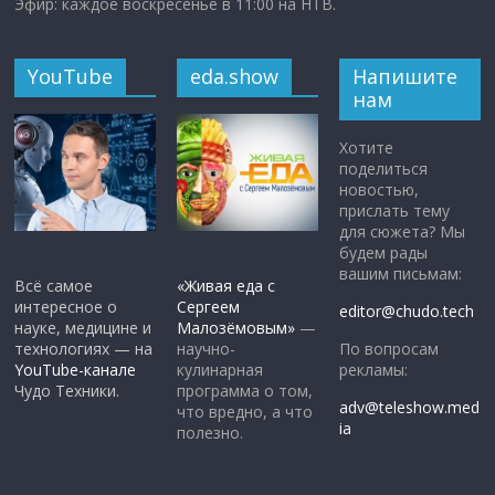
Эфир: каждое воскресенье в 11:00 на НТВ.
YouTube
eda.show
Напишите
нам
Хотите
поделиться
новостью,
прислать тему
для сюжета? Мы
будем рады
вашим письмам:
Всё самое
«Живая еда с
интересное о
Сергеем
editor@chudo.tech
науке, медицине и
Малозёмовым»
—
По вопросам
технологиях — на
научно-
рекламы:
YouTube-канале
кулинарная
Чудо Техники.
программа о том,
adv@teleshow.med
что вредно, а что
ia
полезно.