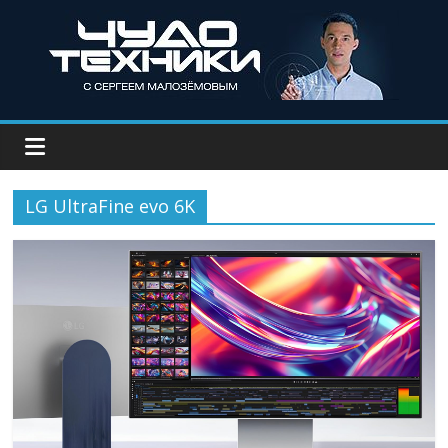
LG UltraFine evo 6K