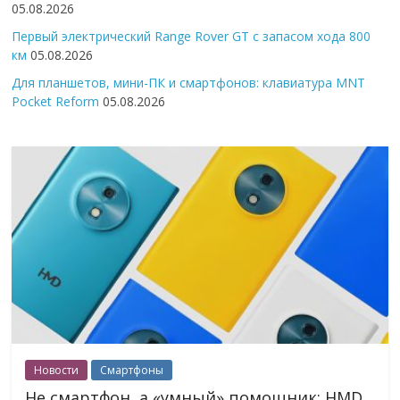
05.08.2026
Первый электрический Range Rover GT с запасом хода 800
км
05.08.2026
Для планшетов, мини-ПК и смартфонов: клавиатура MNT
Pocket Reform
05.08.2026
Новости
Смартфоны
Не смартфон, а «умный» помощник: HMD