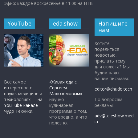
Эфир: каждое воскресенье в 11:00 на НТВ.
YouTube
eda.show
Напишите
нам
Хотите
поделиться
новостью,
прислать тему
для сюжета? Мы
будем рады
вашим письмам:
Всё самое
«Живая еда с
интересное о
Сергеем
editor@chudo.tech
науке, медицине и
Малозёмовым»
—
По вопросам
технологиях — на
научно-
рекламы:
YouTube-канале
кулинарная
Чудо Техники.
программа о том,
adv@teleshow.med
что вредно, а что
ia
полезно.