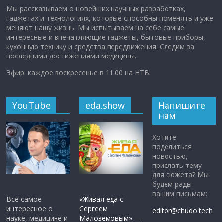
Мы рассказываем о новейших научных разработках,
гаджетах и технологиях, которые способны поменять и уже
меняют нашу жизнь. Мы испытываем на себе самые
интересные и впечатляющие гаджеты, бытовые приборы,
кухонную технику и средства передвижения. Следим за
последними достижениями медицины.
Эфир: каждое воскресенье в 11:00 на НТВ.
YouTube
eda.show
Напишите
нам
Хотите
поделиться
новостью,
прислать тему
для сюжета? Мы
будем рады
вашим письмам:
Всё самое
«Живая еда с
интересное о
Сергеем
editor@chudo.tech
науке, медицине и
Малозёмовым»
—