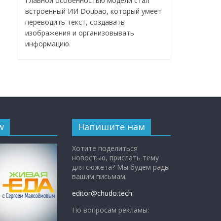
Главной особенностью модели стал
встроенный ИИ Doubao, который умеет
переводить текст, создавать
изображения и организовывать
информацию.
w
Напишите нам
Хотите поделиться
новостью, прислать тему
для сюжета? Мы будем рады
вашим письмам:
editor@chudo.tech
По вопросам рекламы: