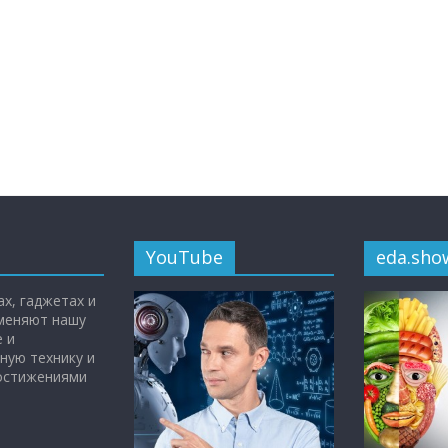
YouTube
eda.sho
х, гаджетах и
 меняют нашу
 и
ную технику и
достижениями