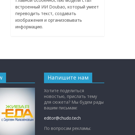
Главной особенностью модели стал
встроенный ИИ Doubao, который умеет
переводить текст, создавать
изображения и организовывать
информацию.
w
Напишите нам
Хотите поделиться
новостью, прислать тему
для сюжета? Мы будем рады
вашим письмам:
editor@chudo.tech
По вопросам рекламы: