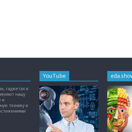
YouTube
eda.sho
х, гаджетах и
 меняют нашу
 и
ную технику и
достижениями