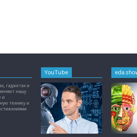
YouTube
eda.sho
х, гаджетах и
 меняют нашу
 и
ную технику и
достижениями