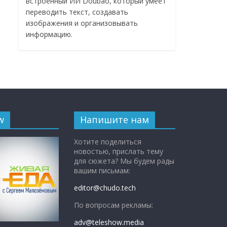
встроенный ИИ Doubao, который умеет
переводить текст, создавать
изображения и организовывать
информацию.
w
Напишите нам
Хотите поделиться
новостью, прислать тему
для сюжета? Мы будем рады
вашим письмам:
editor@chudo.tech
По вопросам рекламы:
adv@teleshow.media