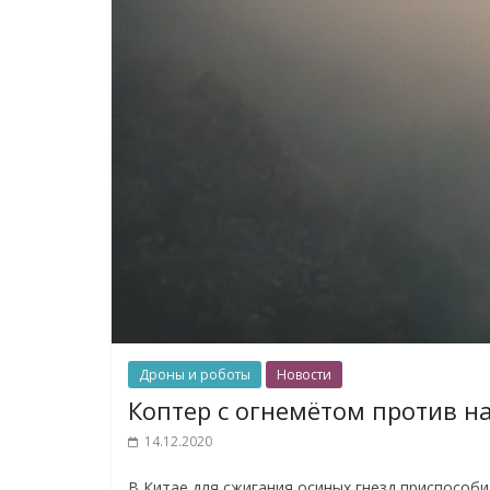
Дроны и роботы
Новости
Коптер с огнемётом против н
14.12.2020
В Китае для сжигания осиных гнезд приспособ