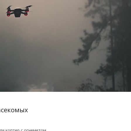
асекомых
или коптер с огнеметом