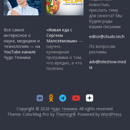
новостью,
прислать тему
для сюжета? Мы
будем рады
вашим письмам:
Всё самое
«Живая еда с
интересное о
Сергеем
editor@chudo.tech
науке, медицине и
Малозёмовым»
—
По вопросам
технологиях — на
научно-
рекламы:
YouTube-канале
кулинарная
Чудо Техники.
программа о том,
adv@teleshow.med
что вредно, а что
ia
полезно.
Copyright © 2026
Чудо техники
. All rights reserved.
Theme: ColorMag Pro by
Themegrill
. Powered by
WordPress
.