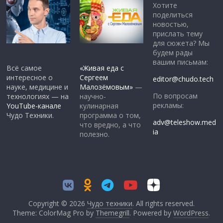
Хотите
поделиться
новостью,
прислать тему
для сюжета? Мы
будем рады
вашим письмам:
Всё самое
«Живая еда с
интересное о
Сергеем
editor@chudo.tech
науке, медицине и
Малозёмовым»
—
По вопросам
технологиях — на
научно-
рекламы:
YouTube-канале
кулинарная
Чудо Техники.
программа о том,
adv@teleshow.med
что вредно, а что
ia
полезно.
Copyright © 2026
Чудо техники
. All rights reserved.
Theme: ColorMag Pro by
Themegrill
. Powered by
WordPress
.