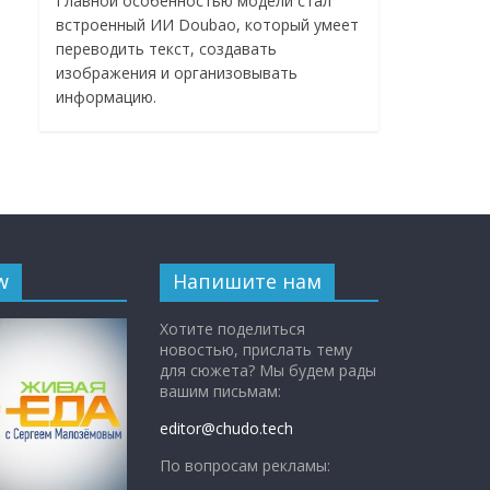
Главной особенностью модели стал
встроенный ИИ Doubao, который умеет
переводить текст, создавать
изображения и организовывать
информацию.
w
Напишите нам
Хотите поделиться
новостью, прислать тему
для сюжета? Мы будем рады
вашим письмам:
editor@chudo.tech
По вопросам рекламы: