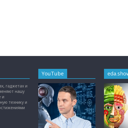
YouTube
eda.sho
х, гаджетах и
 меняют нашу
 и
ную технику и
достижениями