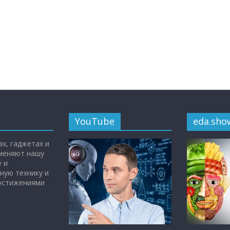
YouTube
eda.sho
х, гаджетах и
 меняют нашу
 и
ную технику и
достижениями