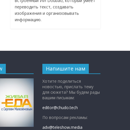
встроенный ИИ Doubao, который умеет
переводить текст, создавать
изображения и организовывать
информацию.
w
Напишите нам
Хотите поделиться
новостью, прислать тему
для сюжета? Мы будем рады
вашим письмам:
editor@chudo.tech
По вопросам рекламы:
adv@teleshow.media