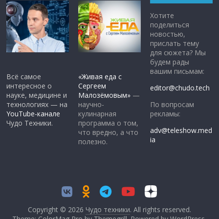
Хотите
поделиться
новостью,
прислать тему
для сюжета? Мы
будем рады
вашим письмам:
Всё самое
«Живая еда с
интересное о
Сергеем
editor@chudo.tech
науке, медицине и
Малозёмовым»
—
По вопросам
технологиях — на
научно-
рекламы:
YouTube-канале
кулинарная
Чудо Техники.
программа о том,
adv@teleshow.med
что вредно, а что
ia
полезно.
Copyright © 2026
Чудо техники
. All rights reserved.
Theme: ColorMag Pro by
Themegrill
. Powered by
WordPress
.